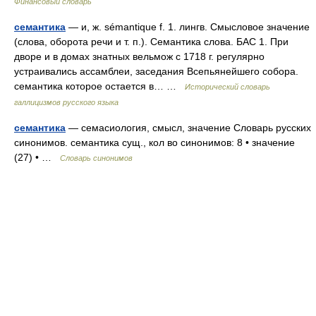
Финансовый словарь
семантика
— и, ж. sémantique f. 1. лингв. Смысловое значение
(слова, оборота речи и т. п.). Семантика слова. БАС 1. При
дворе и в домах знатных вельмож с 1718 г. регулярно
устраивались ассамблеи, заседания Всепьянейшего собора.
семантика которое остается в… …
Исторический словарь
галлицизмов русского языка
семантика
— семасиология, смысл, значение Словарь русских
синонимов. семантика сущ., кол во синонимов: 8 • значение
(27) • …
Словарь синонимов