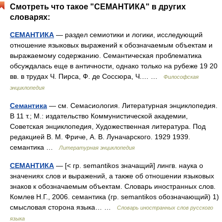
Смотреть что такое "СЕМАНТИКА" в других
словарях:
СЕМАНТИКА
— раздел семиотики и логики, исследующий
отношение языковых выражений к обозначаемым объектам и
выражаемому содержанию. Семантическая проблематика
обсуждалась еще в античности, однако только на рубеже 19 20
вв. в трудах Ч. Пирса, Ф. де Соссюра, Ч.… …
Философская
энциклопедия
Семантика
— см. Семасиология. Литературная энциклопедия.
В 11 т.; М.: издательство Коммунистической академии,
Советская энциклопедия, Художественная литература. Под
редакцией В. М. Фриче, А. В. Луначарского. 1929 1939.
семантика …
Литературная энциклопедия
СЕМАНТИКА
— [< гр. semantikos значащий] лингв. наука о
значениях слов и выражений, а также об отношении языковых
знаков к обозначаемым объектам. Словарь иностранных слов.
Комлев Н.Г., 2006. семантика (гр. semantikos обозначающий) 1)
смысловая сторона языка… …
Словарь иностранных слов русского
языка